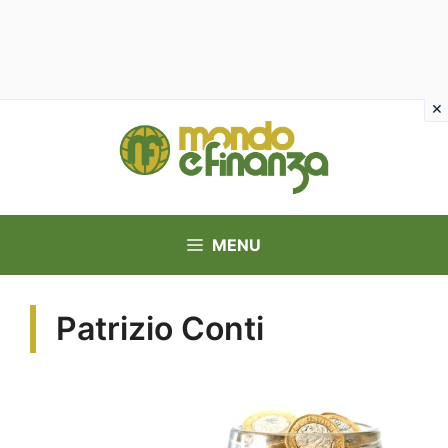
Vai
al
contenuto
MENU
Patrizio Conti