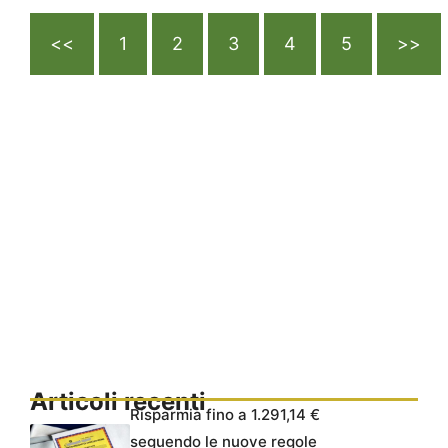
<<
1
2
3
4
5
>>
Articoli recenti
Risparmia fino a 1.291,14 €
seguendo le nuove regole