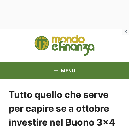
Vai
al
contenuto
MENU
Tutto quello che serve
per capire se a ottobre
investire nel Buono 3×4