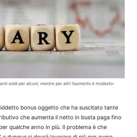
Tanti soldi per alcuni, mentre per altri l’aumento è modesto-
osiddetto bonus oggetto che ha suscitato tante
ributivo che aumenta il netto in busta paga fino
per qualche anno in più. Il problema è che
PS e dunque si dovrà lavorare di più per avere