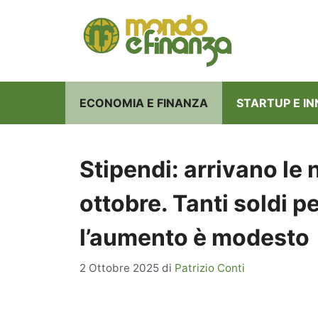
Vai
al
contenuto
ECONOMIA E FINANZA
STARTUP E I
Stipendi: arrivano le 
ottobre. Tanti soldi pe
l’aumento è modesto
2 Ottobre 2025
di
Patrizio Conti