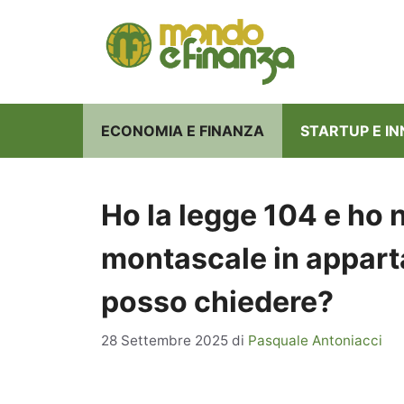
Vai
al
contenuto
ECONOMIA E FINANZA
STARTUP E I
Ho la legge 104 e ho n
montascale in appart
posso chiedere?
28 Settembre 2025
di
Pasquale Antoniacci